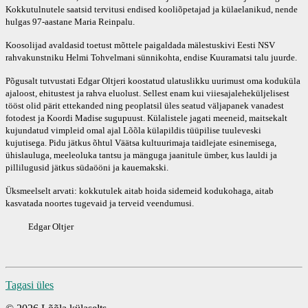
Kokkutulnutele saatsid tervitusi endised kooliõpetajad ja külaelanikud, nende
hulgas 97-aastane Maria Reinpalu.
Koosolijad avaldasid toetust mõttele paigaldada mälestuskivi Eesti NSV
rahvakunstniku Helmi Tohvelmani sünnikohta, endise Kuuramatsi talu juurde.
Põgusalt tutvustati Edgar Oltjeri koostatud ulatuslikku uurimust oma koduküla
ajaloost, ehitustest ja rahva eluolust. Sellest enam kui viiesajaleheküljelisest
tööst olid pärit ettekanded ning peoplatsil üles seatud väljapanek vanadest
fotodest ja Koordi Madise sugupuust. Külalistele jagati meeneid, maitsekalt
kujundatud vimpleid omal ajal Lõõla külapildis tüüpilise tuuleveski
kujutisega. Pidu jätkus õhtul Väätsa kultuurimaja taidlejate esinemisega,
ühislauluga, meeleoluka tantsu ja mänguga jaanitule ümber, kus lauldi ja
pillilugusid jätkus südaööni ja kauemakski.
Üksmeelselt arvati: kokkutulek aitab hoida sidemeid kodukohaga, aitab
kasvatada noortes tugevaid ja terveid veendumusi.
Edgar Oltjer
Tagasi üles