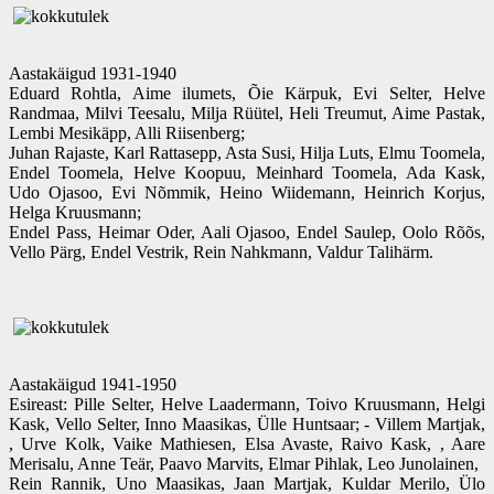
Aastakäigud 1931-1940
Eduard Rohtla, Aime ilumets, Õie Kärpuk, Evi Selter, Helve
Randmaa, Milvi Teesalu, Milja Rüütel, Heli Treumut, Aime Pastak,
Lembi Mesikäpp, Alli Riisenberg;
Juhan Rajaste, Karl Rattasepp, Asta Susi, Hilja Luts, Elmu Toomela,
Endel Toomela, Helve Koopuu, Meinhard Toomela, Ada Kask,
Udo Ojasoo, Evi Nõmmik, Heino Wiidemann, Heinrich Korjus,
Helga Kruusmann;
Endel Pass, Heimar Oder, Aali Ojasoo, Endel Saulep, Oolo Rõõs,
Vello Pärg, Endel Vestrik, Rein Nahkmann, Valdur Talihärm.
Aastakäigud 1941-1950
Esireast: Pille Selter, Helve Laadermann, Toivo Kruusmann, Helgi
Kask, Vello Selter, Inno Maasikas, Ülle Huntsaar; - Villem Martjak,
, Urve Kolk, Vaike Mathiesen, Elsa Avaste, Raivo Kask, , Aare
Merisalu, Anne Teär, Paavo Marvits, Elmar Pihlak, Leo Junolainen,
Rein Rannik, Uno Maasikas, Jaan Martjak, Kuldar Merilo, Ülo