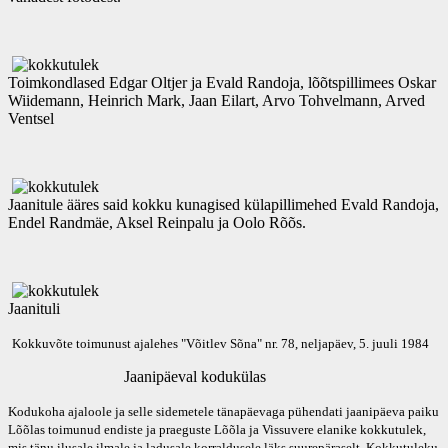
Toimkondlased Edgar Oltjer ja Evald Randoja, lõõtspillimees Oskar
Wiidemann, Heinrich Mark, Jaan Eilart, Arvo Tohvelmann, Arved
Ventsel
Jaanitule ääres said kokku kunagised külapillimehed Evald Randoja,
Endel Randmäe, Aksel Reinpalu ja Oolo Rõõs.
Jaanituli
Kokkuvõte toimunust ajalehes "Võitlev Sõna" nr. 78, neljapäev, 5. juuli 1984
Jaanipäeval kodukülas
Kodukoha ajaloole ja selle sidemetele tänapäevaga pühendati jaanipäeva paiku
Lõõlas toimunud endiste ja praeguste Lõõla ja Vissuvere elanike kokkutulek,
mis tänu ilusale ilmale ja ladusale korraldusele läks suurepäraselt. Kokkutuleku