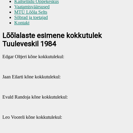
Kaitseliidu Õppekeskus
Vaatamisväärsused
MTÜ Lõõla Selts
Sõbrad ja toetajad
Kontakt
Lõõlalaste esimene kokkutulek
Tuuleveskil 1984
Edgar Oltjeri kõne kokkutulekul:
Jaan Eilarti kõne kokkutulekul:
Evald Randoja kõne kokkutulekul:
Leo Vooreli kõne kokkutulekul: