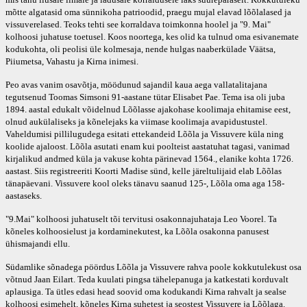
mõtte algatasid oma sünnikoha patrioodid, praegu mujal elavad lõõlalased ja
vissuverelased. Teoks tehti see korraldava toimkonna hoolel ja "9. Mai"
kolhoosi juhatuse toetusel. Koos noortega, kes olid ka tulnud oma esivanemate
kodukohta, oli peolisi üle kolmesaja, nende hulgas naaberkülade Väätsa,
Piiumetsa, Vahastu ja Kirna inimesi.
Peo avas vanim osavõtja, möödunud sajandil kaua aega vallatalitajana
tegutsenud Toomas Simsoni 91-aastane tütar Elisabet Pae. Tema isa oli juba
1894. aastal edukalt võidelnud Lõõlasse ajakohase koolimaja ehitamise eest,
olnud aukülaliseks ja kõnelejaks ka viimase koolimaja avapidustustel.
Vaheldumisi pillilugudega esitati ettekandeid Lõõla ja Vissuvere küla ning
koolide ajaloost. Lõõla asutati enam kui poolteist aastatuhat tagasi, vanimad
kirjalikud andmed küla ja vakuse kohta pärinevad 1564., elanike kohta 1726.
aastast. Siis registreeriti Koorti Madise sünd, kelle järeltulijaid elab Lõõlas
tänapäevani. Vissuvere kool oleks tänavu saanud 125-, Lõõla oma aga 158-
aastaseks.
"9.Mai" kolhoosi juhatuselt tõi tervitusi osakonnajuhataja Leo Voorel. Ta
kõneles kolhoosielust ja kordaminekutest, ka Lõõla osakonna panusest
ühismajandi ellu.
Südamlike sõnadega pöördus Lõõla ja Vissuvere rahva poole kokkutulekust osa
võtnud Jaan Eilart. Teda kuulati pingsa tähelepanuga ja katkestati korduvalt
aplausiga. Ta ütles edasi head soovid oma kodukandi Kirna rahvalt ja sealse
kolhoosi esimehelt, kõneles Kirna suhetest ja seostest Vissuvere ja Lõõlaga.