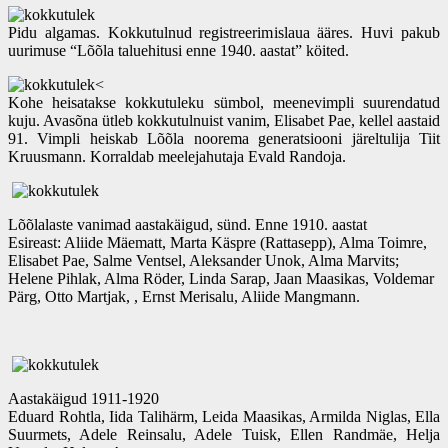
Pidu algamas. Kokkutulnud registreerimislaua ääres. Huvi pakub
uurimuse “Lõõla taluehitusi enne 1940. aastat” köited.
<
Kohe heisatakse kokkutuleku sümbol, meenevimpli suurendatud
kuju. Avasõna ütleb kokkutulnuist vanim, Elisabet Pae, kellel aastaid
91. Vimpli heiskab Lõõla noorema generatsiooni järeltulija Tiit
Kruusmann. Korraldab meelejahutaja Evald Randoja.
Lõõlalaste vanimad aastakäigud, sünd. Enne 1910. aastat
Esireast: Aliide Mäematt, Marta Käspre (Rattasepp), Alma Toimre,
Elisabet Pae, Salme Ventsel, Aleksander Unok, Alma Marvits;
Helene Pihlak, Alma Röder, Linda Sarap, Jaan Maasikas, Voldemar
Pärg, Otto Martjak, , Ernst Merisalu, Aliide Mangmann.
Aastakäigud 1911-1920
Eduard Rohtla, Iida Talihärm, Leida Maasikas, Armilda Niglas, Ella
Suurmets, Adele Reinsalu, Adele Tuisk, Ellen Randmäe, Helja