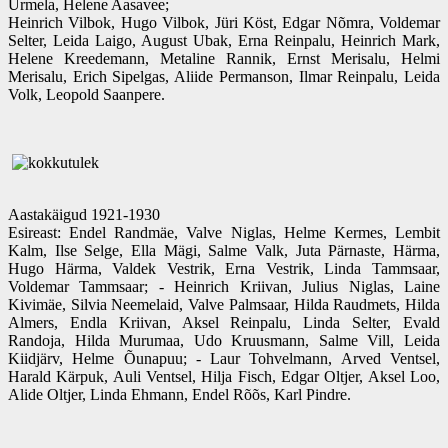
Urmela, Helene Aasavee;
Heinrich Vilbok, Hugo Vilbok, Jüri Köst, Edgar Nõmra, Voldemar
Selter, Leida Laigo, August Ubak, Erna Reinpalu, Heinrich Mark,
Helene Kreedemann, Metaline Rannik, Ernst Merisalu, Helmi
Merisalu, Erich Sipelgas, Aliide Permanson, Ilmar Reinpalu, Leida
Volk, Leopold Saanpere.
Aastakäigud 1921-1930
Esireast: Endel Randmäe, Valve Niglas, Helme Kermes, Lembit
Kalm, Ilse Selge, Ella Mägi, Salme Valk, Juta Pärnaste, Härma,
Hugo Härma, Valdek Vestrik, Erna Vestrik, Linda Tammsaar,
Voldemar Tammsaar; - Heinrich Kriivan, Julius Niglas, Laine
Kivimäe, Silvia Neemelaid, Valve Palmsaar, Hilda Raudmets, Hilda
Almers, Endla Kriivan, Aksel Reinpalu, Linda Selter, Evald
Randoja, Hilda Murumaa, Udo Kruusmann, Salme Vill, Leida
Kiidjärv, Helme Õunapuu; - Laur Tohvelmann, Arved Ventsel,
Harald Kärpuk, Auli Ventsel, Hilja Fisch, Edgar Oltjer, Aksel Loo,
Alide Oltjer, Linda Ehmann, Endel Rõõs, Karl Pindre.