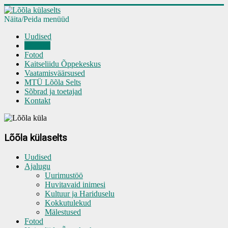
Näita/Peida menüüd
Uudised
Ajalugu
Fotod
Kaitseliidu Õppekeskus
Vaatamisväärsused
MTÜ Lõõla Selts
Sõbrad ja toetajad
Kontakt
Lõõla külaselts
Uudised
Ajalugu
Uurimustöö
Huvitavaid inimesi
Kultuur ja Hariduselu
Kokkutulekud
Mälestused
Fotod