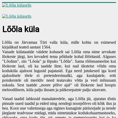
Lõõla küla
Lõõla on Järvamaa Türi valla küla, mille kohta on esimesed
kirjalikud teated aastast 1564.
Vanade külataatide väidete kohaselt sai Lõõla oma nime arvukate
lõokeste järgi, kes kevadeti tema põldude kohal lõõritasid. Alguses
"Lõolinn", siis "Lõola" ja lõpuks "Lõõla". Sama rõõmsameelne kui
lõokeste laul, oli ka taatide ilme, kui nad üksteise võidu oma
koduküla ajaloost lugusid pajatasid. Ega need jutukesed iga kord
ajaloolisele tõele ei pretendeerinudki, aga kuulajatele, eriti
poisikestele oli meeldiv need teatavaks võtta ja veel mõnusam
uskuda. Sest taatide „noore põlve ajal“ oli lõokeste laul hoopis
meloodilisem, küla palju ilusam ja päikesepaiste palju säravam.
Vanad taadid lahkusid manalateedele, aga Lõõla jäi, ajaratas tõstis
pinnale uued taadid ja eided ning nendegi noorpõlves oli kõik ilus ja
hea. Koos uue vahetusega aga sigines kunagiste pärisorjade ja nende
järglaste teadvusse midagi, mida nimetatakse kodukohaarmastuseks,
uhkuseks oma kodu üle, nii armetu ja pretensioonitu kui ta ka