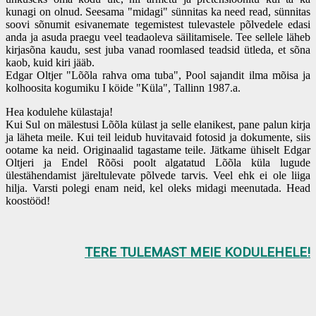
kunagi on olnud. Seesama "midagi" sünnitas ka need read, sünnitas
soovi sõnumit esivanemate tegemistest tulevastele põlvedele edasi
anda ja asuda praegu veel teadaoleva säilitamisele. Tee sellele läheb
kirjasõna kaudu, sest juba vanad roomlased teadsid ütleda, et sõna
kaob, kuid kiri jääb.
Edgar Oltjer "Lõõla rahva oma tuba", Pool sajandit ilma mõisa ja
kolhoosita kogumiku I köide "Küla", Tallinn 1987.a.
Hea kodulehe külastaja!
Kui Sul on mälestusi Lõõla külast ja selle elanikest, pane palun kirja
ja läheta meile. Kui teil leidub huvitavaid fotosid ja dokumente, siis
ootame ka neid. Originaalid tagastame teile. Jätkame ühiselt Edgar
Oltjeri ja Endel Rõõsi poolt algatatud Lõõla küla lugude
ülestähendamist järeltulevate põlvede tarvis. Veel ehk ei ole liiga
hilja. Varsti polegi enam neid, kel oleks midagi meenutada. Head
koostööd!
TERE TULEMAST MEIE KODULEHELE!