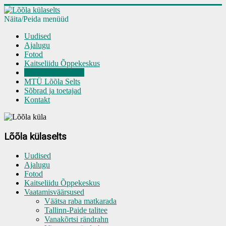
Näita/Peida menüüd
Uudised
Ajalugu
Fotod
Kaitseliidu Õppekeskus
Vaatamisväärsused
MTÜ Lõõla Selts
Sõbrad ja toetajad
Kontakt
Lõõla külaselts
Uudised
Ajalugu
Fotod
Kaitseliidu Õppekeskus
Vaatamisväärsused
Väätsa raba matkarada
Tallinn-Paide talitee
Vanakõrtsi rändrahn