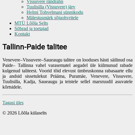
Vissuvere rändrahn
Tuulisilla (Vissuvere) järv
Helmi Tohvelmani sünnikodu
Mälestusmärk sõjaohvritele
MTÜ Lõõla Selts
Sõbrad ja toetajad
Kontakt
Tallinn-Paide talitee
Venevere–Vissuvere–Saueaugu talitee on looduses hästi säilinud osa
Paide– Tallinna vahel varasematel aegadel üle külmunud rabade
kulgenud taliteest. Voorid tõid elevust ümbruskonna rabasaarte ellu
ja andsid sissetulekut Prääma, Puramäe, Venevere, Vissuvere,
Tuulisilla, Kadja, Saueaugu ja teistele sellel marsruudil asuvatele
kõrtsidele.
Tagasi üles
© 2026 Lõõla külaselts