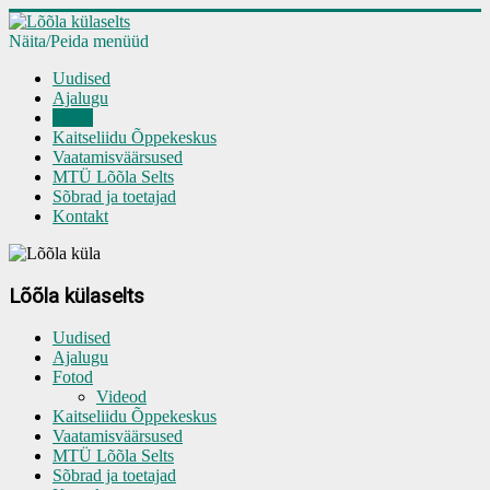
Näita/Peida menüüd
Uudised
Ajalugu
Fotod
Kaitseliidu Õppekeskus
Vaatamisväärsused
MTÜ Lõõla Selts
Sõbrad ja toetajad
Kontakt
Lõõla külaselts
Uudised
Ajalugu
Fotod
Videod
Kaitseliidu Õppekeskus
Vaatamisväärsused
MTÜ Lõõla Selts
Sõbrad ja toetajad